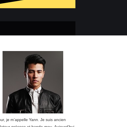
ur, je m’appelle Yann. Je suis ancien
lateur précoce et bande-mou. Aujourd’hui,