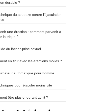
ion durable ?
chnique du squeeze contre l’éjaculation
oce
enir une érection : comment parvenir à
r la trique ?
ide du lâcher-prise sexuel
nt en finir avec les érections molles ?
urbateur automatique pour homme
chniques pour éjaculer moins vite
nt être plus endurant au lit ?