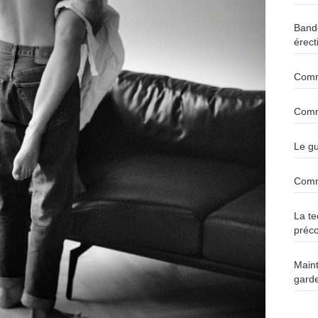
Bande
érect
Comm
Comm
Le gu
Comme
La te
préc
Maint
garde