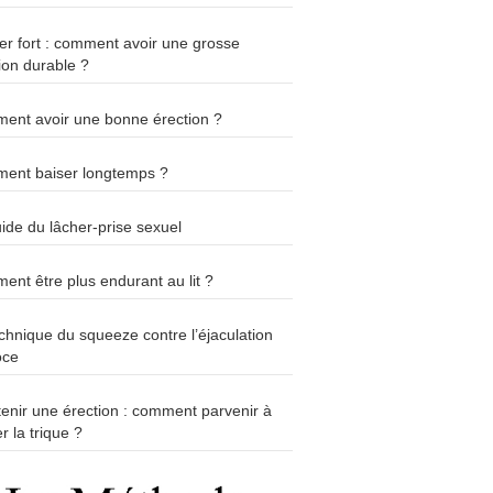
r fort : comment avoir une grosse
ion durable ?
ent avoir une bonne érection ?
ent baiser longtemps ?
ide du lâcher-prise sexuel
nt être plus endurant au lit ?
chnique du squeeze contre l’éjaculation
oce
enir une érection : comment parvenir à
r la trique ?