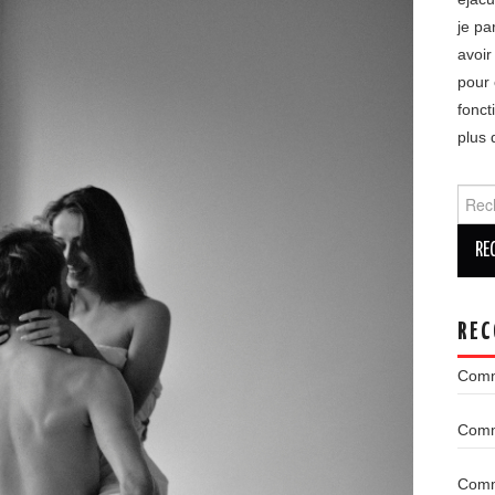
je pa
avoir
pour 
fonct
plus 
Reche
REC
Comm
Comme
Comme