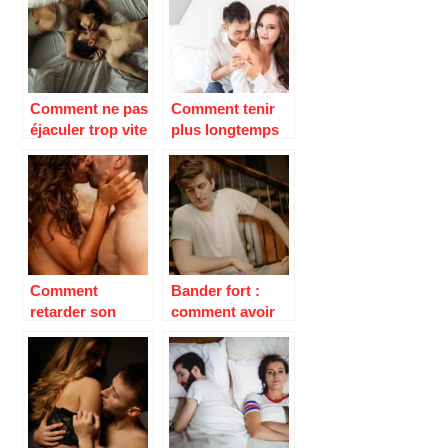
Comment ne pas
Comment tenir
éjaculer trop vite
plus longtemps
?
au lit ?
Comment
Bander fort :
retarder son
comment avoir
éjaculation ?
une grosse
érection durable
?