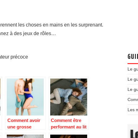
ennent les choses en mains en les surprenant.
nnez à des jeux de rôles…
GUI
ateur précoce
Le g
Le gu
Le g
Comm
Les m
Comment avoir
Comment être
une grosse
performant au lit
érection ?
?