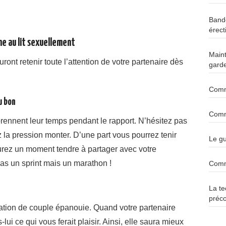
Bande
érect
me au lit sexuellement
Maint
ront retenir toute l’attention de votre partenaire dès
garde
Comm
u bon
Comm
ennent leur temps pendant le rapport. N’hésitez pas
 la pression monter. D’une part vous pourrez tenir
Le gu
aurez un moment tendre à partager avec votre
pas un sprint mais un marathon !
Comme
La te
préc
lation de couple épanouie. Quand votre partenaire
lui ce qui vous ferait plaisir. Ainsi, elle saura mieux