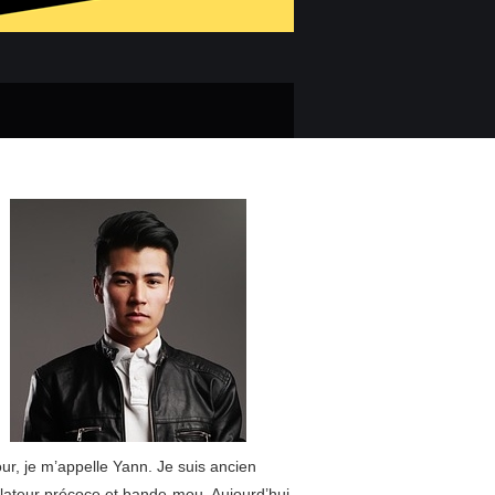
ur, je m’appelle Yann. Je suis ancien
lateur précoce et bande-mou. Aujourd’hui,