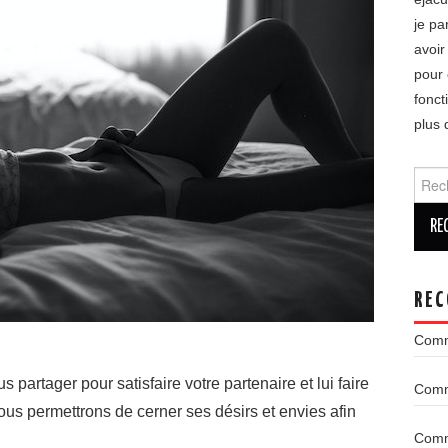
je pa
avoir
pour 
fonct
plus 
Reche
REC
Comm
 partager pour satisfaire votre partenaire et lui faire
Comme
ous permettrons de cerner ses désirs et envies afin
Comme