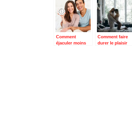
Comment
Comment faire
éjaculer moins
durer le plaisir
vite ?
chez l’homme et
prolonger l’acte
?