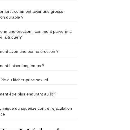
r fort : comment avoir une grosse
ion durable ?
enir une érection : comment parvenir à
r la trique ?
ent avoir une bonne érection ?
ent baiser longtemps ?
ide du lâcher-prise sexuel
nt être plus endurant au lit ?
chnique du squeeze contre l’éjaculation
oce